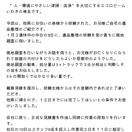
”人・環境にやさしい清掃・洗浄”を大切にするエコロビーム
いわきの椎名です。
今回は、他県にお住いの弟様から依頼された、お兄様ご自宅の遺
品整理のご紹介です。
１月３連休中の中日の9日に、遺品整理の依頼を受け直ちに現地
調査に伺いました。
現地調査を行いながらお話を伺うと、お兄様がお亡くなりになら
れて部屋の片付けをどうしたらよいか思案中のようでした。
現地調査の結果、処分量は3ｔトラックで３台分相当と判断しそ
の旨をお伝えしました。
3ｋの間取りではかなり多い量です。
概算見積を提示し、依頼主様からはその金額内であればと了承い
ただき、
他県に帰るので、１２日までには完了してほしいとの条件でお受
けいたしました。
会社に戻り、正式な見積書を作成し同時に作業の段取りを行いま
す。
初日の10日はスタッフ6名を投入し作業完工日を１１日に設定し