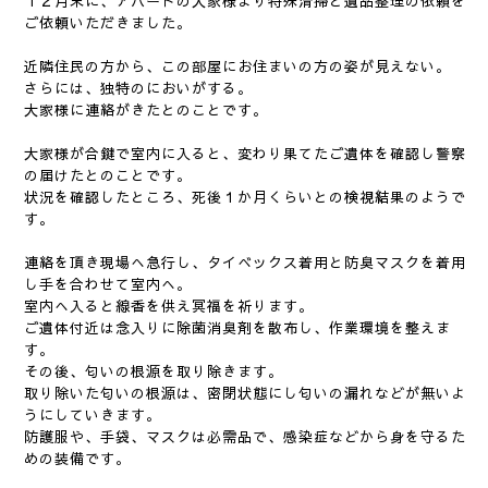
１２月末に、アパートの大家様より特殊清掃と遺品整理の依頼を
ご依頼いただきました。
近隣住民の方から、この部屋にお住まいの方の姿が見えない。
さらには、独特のにおいがする。
大家様に連絡がきたとのことです。
大家様が合鍵で室内に入ると、変わり果てたご遺体を確認し警察
の届けたとのことです。
状況を確認したところ、死後１か月くらいとの検視結果のようで
す。
連絡を頂き現場へ急行し、タイべックス着用と防臭マスクを着用
し手を合わせて室内へ。
室内へ入ると線香を供え冥福を祈ります。
ご遺体付近は念入りに除菌消臭剤を散布し、作業環境を整えま
す。
その後、匂いの根源を取り除きます。
取り除いた匂いの根源は、密閉状態にし匂いの漏れなどが無いよ
うにしていきます。
防護服や、手袋、マスクは必需品で、感染症などから身を守るた
めの装備です。