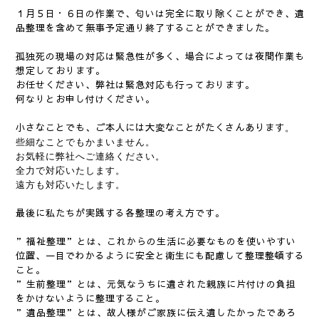
１月５日・６日の作業で、匂いは完全に取り除くことができ、遺
品整理を含めて無事予定通り終了することができました。
孤独死の現場の対応は緊急性が多く、場合によっては夜間作業も
想定しております。
お任せください、弊社は緊急対応も行っております。
何なりとお申し付けください。
小さなことでも、ご本人には大変なことがたくさんあります
。
些細なことでもかまいません。
お気軽に弊社へご連絡ください。
全力で対応いたします。
遠方も対応いたします。
最後に私たちが実践する各整理の考え方です。
”福祉整理”とは、これからの生活に必要なものを使いやすい
位置、一目でわかるように安全と衛生にも配慮して整理整頓する
こと。
”生前整理”とは、元気なうちに遺された親族に片付けの負担
をかけないように整理すること。
”遺品整理”とは、故人様がご家族に伝え遺したかったであろ