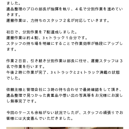
ました。
遺品整理のプロの部長が指揮を執り、４名で分別作業を進めてい
きます。
運搬作業は、力持ちのスタッフ２名が対応していきます。
初日で、分別作業を７割達成しました。
運搬作業は約４割、3ｔトラック１台分です。
スタッフの持ち場を明確にすることで作業効率が格段にアップし
ます。
作業２日目、引き続き分別作業は部長に任せ、運搬スタッフは３
名で作業を行います。
午後２時に作業が完了、3ｔトラックと2ｔトラック満載の状態
でした。
依頼主様と管理会社に３時の待ち合わせで最終確認をして頂き、
遺品整理で見つかった貴重品や想い出の写真等をお兄様にお渡し
し無事完了です。
今回のケースも余裕がない状況でしたが、スタッフの頑張りでお
客様には大変喜んでいただきました。