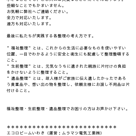
些細なことでもかまいません。
お気軽に弊社へご連絡ください。
全力で対応いたします。
遠方も対応いたします。
最後に私たちが実践する各整理の考え方です。
”福祉整理”とは、これからの生活に必要なものを使いやすい
位置、一目でわかるように安全と衛生にも配慮して整理整頓する
こと。
”生前整理”とは、元気なうちに遺された親族に片付けの負担
をかけないように整理すること。
”遺品整理”とは、故人様がご家族に伝え遺したかったであろ
う貴重品や、想い出の物を整理し、依頼主様にお渡し不用品は片
付けること。
福祉整理・生前整理・遺品整理でお困りの方はお声かけ下さい。
＊＊＊＊＊＊＊＊＊＊＊＊＊＊＊＊＊＊＊＊＊＊＊
＊＊＊
エコロビームいわき（運営：ムラマツ電気工業㈱）