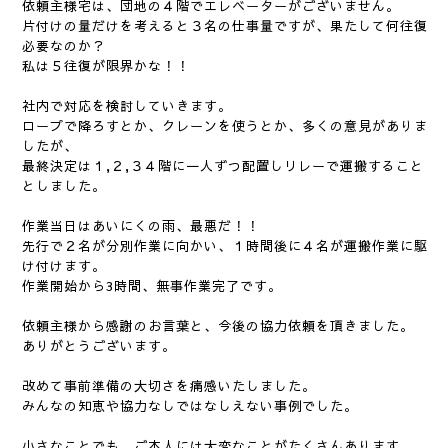
依頼主様宅は、団地の４階でエレベーターがございません。
片付けの量だけを考えると３名の仕事量ですが、果たして何往復
必要なのか？
私は５往復が限界かな！！
社内で対応を検討していきます。
ロープで降ろすとか、クレーンを使うとか、多くの意見がありま
したが、
最終決定は１,２,３４階に一人ずつ配置しリレーで運搬すること
としました。
作業当日はあいにくの雨、最悪だ！！
先行で２名が分別作業に向かい、１時間後に４名が運搬作業に駆
け付けます。
作業開始から3時間、無事作業完了です。
依頼主様から感謝のお言葉と、今後の協力依頼を頂きました。
ありがとうございます。
改めて事前準備の大切さを痛感いたしました。
みんなの知恵や協力なしではなしえない事例でした。
小さなことでも、ご本人には大変なことがたくさんあります。