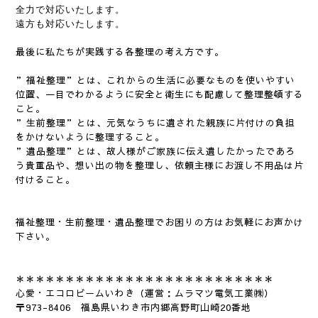
全力で対応いたします。
遠方も対応いたします。
最後に私たちが実践する各整理の考え方です。
”福祉整理”とは、これからの生活に必要なものを使いやすい
位置、一目でわかるように安全と衛生にも配慮して整理整頓する
こと。
”生前整理”とは、元気なうちに遺された親族に片付けの負担
をかけないように整理すること。
”遺品整理”とは、故人様がご家族に伝え遺したかったであろ
う貴重品や、想い出の物を整理し、依頼主様にお渡し不用品は片
付けること。
福祉整理・生前整理・遺品整理でお困りの方はお気軽にお声かけ
下さい。
＊＊＊＊＊＊＊＊＊＊＊＊＊＊＊＊＊＊＊＊＊＊＊
＊＊＊
心愛・エコロビームいわき（運営：ムラマツ電気工業㈱）
〒973-8406 福島県いわき市内郷高野町山崎20番地