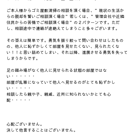
ご本人様からゴミ屋敷清掃の相談を頂く場合、”現状の生活か
らの脱却を誓いご相談頂く場合”若しくは、”管理会社や近隣
住民からの苦情でご相談頂く場合”の２パターンです。ただ
し、相談途中で連絡が途絶えてしまうこと多々ございます。
その答えは簡単です。勇気を振り絞って問い合わせはしたもの
の、他人に恥ずかしくて部屋を見せたくない、見られたくな
い！！と思い詰めてしまい、それ以降、進展させる勇気を失って
しまうからです。
足の踏み場がなく他人に見せられる状態の部屋ではな
い・・・・・・
部屋が乱雑になっていて他人へ見せるのがとても恥ずかし
い・・・・・
相談したら親や子、親戚、近所に知られないかとても心
配・・・・・
心配ございません。
決して他言することはございません。