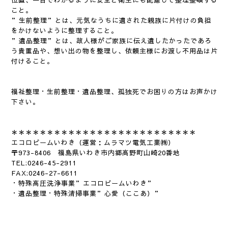
位置、一目でわかるように安全と衛生にも配慮して整理整頓する
こと。
”生前整理”とは、元気なうちに遺された親族に片付けの負担
をかけないように整理すること。
”遺品整理”とは、故人様がご家族に伝え遺したかったであろ
う貴重品や、想い出の物を整理し、依頼主様にお渡し不用品は片
付けること。
福祉整理・生前整理・遺品整理、孤独死でお困りの方はお声かけ
下さい。
＊＊＊＊＊＊＊＊＊＊＊＊＊＊＊＊＊＊＊＊＊＊＊＊＊＊
エコロビームいわき（運営：ムラマツ電気工業㈱）
〒973-8406 福島県いわき市内郷高野町山崎20番地
TEL:0246-45-2911
FAX:0246-27-6611
・特殊高圧洗浄事業”エコロビームいわき”
・遺品整理・特殊清掃事業”心愛（ここあ）”