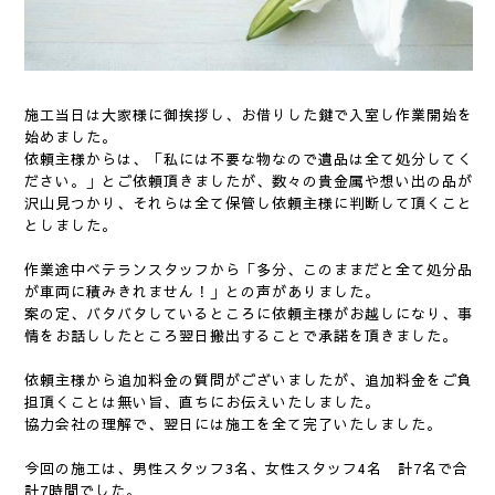
施工当日は大家様に御挨拶し、お借りした鍵で入室し作業開始を
始めました。
依頼主様からは、「私には不要な物なので遺品は全て処分してく
ださい。」とご依頼頂きましたが、数々の貴金属や想い出の品が
沢山見つかり、それらは全て保管し依頼主様に判断して頂くこと
としました。
作業途中ベテランスタッフから「多分、このままだと全て処分品
が車両に積みきれません！」との声がありました。
案の定、バタバタしているところに依頼主様がお越しになり、事
情をお話ししたところ翌日搬出することで承諾を頂きました。
依頼主様から追加料金の質問がございましたが、追加料金をご負
担頂くことは無い旨、直ちにお伝えいたしました。
協力会社の理解で、翌日には施工を全て完了いたしました。
今回の施工は、男性スタッフ3名、女性スタッフ4名 計7名で合
計7時間でした。