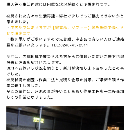
購入等々生活再建には困難な状況が続くと予想されます。
被災された方々の生活再建に弊社で少しでもご協力できないかと
考えました。
・
中古品ではありますが【家電品、ソファー】等を無料で提供さ
せて頂きます。
・数に限りがございますので先着順、中古品で宜しい方はご連絡
絡をお願いいたします。TEL:
0246-45-2911
今回は、内郷地域で被災された方からご依頼いただいた床下汚泥
除去と消毒を紹介いたします。
現地へお伺いし状況を伺うと、新川が決壊し床下浸水したとの事
でした。
被災状況を調査し作業工法と見積り金額を提示、ご承諾を頂き作
業に着手しました。
今回の案件は、汚泥の量が多いこともあり作業工程を一工程追加
しての作業となりました。