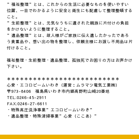
”福祉整理”とは、これからの生活に必要なものを使いやすい
位置、一目でわかるように安全と衛生にも配慮して整理整頓する
こと。
”生前整理”とは、元気なうちに遺された親族に片付けの負担
をかけないように整理すること。
”遺品整理”とは、故人様がご家族に伝え遺したかったであろ
う貴重品や、想い出の物を整理し、依頼主様にお渡し不用品は片
付けること。
福祉整理・生前整理・遺品整理、孤独死でお困りの方はお声かけ
下さい。
＊＊＊＊＊＊＊＊＊＊＊＊＊＊＊＊＊＊＊＊＊＊＊＊＊＊
心愛・エコロビームいわき（運営：ムラマツ電気工業㈱）
〒973-8406 福島県いわき市内郷高野町山崎20番地
TEL:0246-45-2911
FAX:0246-27-6611
・特殊高圧洗浄事業”エコロビームいわき”
・遺品整理・特殊清掃事業”心愛（ここあ）”