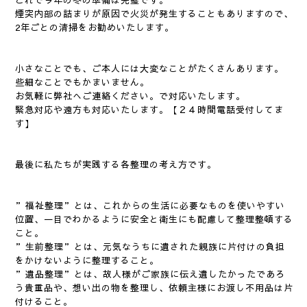
これで今年の冬の準備は完璧です。
煙突内部の詰まりが原因で火災が発生することもありますので、
2年ごとの清掃をお勧めいたします。
小さなことでも、ご本人には大変なことがたくさんあります。
些細なことでもかまいません。
お気軽に弊社へご連絡ください。で対応いたします。
緊急対応や遠方も対応いたします。【２４時間電話受付してま
す】
最後に私たちが実践する各整理の考え方です。
”福祉整理”とは、これからの生活に必要なものを使いやすい
位置、一目でわかるように安全と衛生にも配慮して整理整頓する
こと。
”生前整理”とは、元気なうちに遺された親族に片付けの負担
をかけないように整理すること。
”遺品整理”とは、故人様がご家族に伝え遺したかったであろ
う貴重品や、想い出の物を整理し、依頼主様にお渡し不用品は片
付けること。